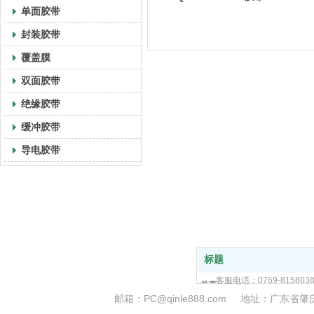
单面胶带
封装胶带
覆盖膜
双面胶带
绝缘胶带
缓冲胶带
导电胶带
标题
客服电话：0769-815803
首页
邮箱：PC@qinle888.com 地址：
广东省肇
产品中心